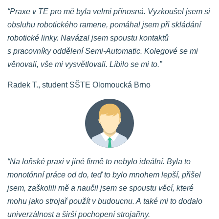
“Praxe v TE pro mě byla velmi přínosná. Vyzkoušel jsem si
obsluhu robotického ramene, pomáhal jsem při skládání
robotické linky. Navázal jsem spoustu kontaktů
s pracovníky oddělení Semi-Automatic. Kolegové se mi
věnovali, vše mi vysvětlovali. Líbilo se mi to.”
Radek T., student SŠTE Olomoucká Brno
“Na loňské praxi v jiné firmě to nebylo ideální. Byla to
monotónní práce od do, teď to bylo mnohem lepší, přišel
jsem, zaškolili mě a naučil jsem se spoustu věcí, které
mohu jako strojař použít v budoucnu. A také mi to dodalo
univerzálnost a širší pochopení strojařiny.